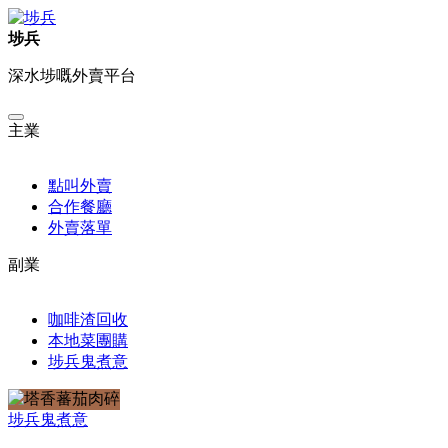
埗兵
深水埗嘅外賣平台
主業
點叫外賣
合作餐廳
外賣落單
副業
咖啡渣回收
本地菜團購
埗兵鬼煮意
埗兵
鬼煮意