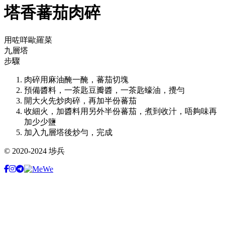
塔香蕃茄肉碎
用咗咩歐羅菜
九層塔
步驟
肉碎用麻油醃一醃，蕃茄切塊
預備醬料，一茶匙豆瓣醬，一茶匙蠔油，攪勻
開大火先炒肉碎，再加半份蕃茄
收細火，加醬料用另外半份蕃茄，煮到收汁，唔夠味再
加少少鹽
加入九層塔後炒勻，完成
© 2020-2024 埗兵
Facebook
Instagram
Telegram