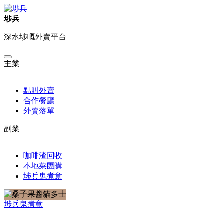
埗兵
深水埗嘅外賣平台
主業
點叫外賣
合作餐廳
外賣落單
副業
咖啡渣回收
本地菜團購
埗兵鬼煮意
埗兵
鬼煮意