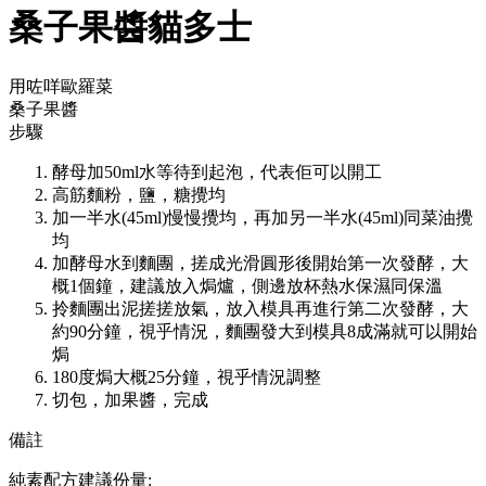
桑子果醬貓多士
用咗咩歐羅菜
桑子果醬
步驟
酵母加50ml水等待到起泡，代表佢可以開工
高筋麵粉，鹽，糖攪均
加一半水(45ml)慢慢攪均，再加另一半水(45ml)同菜油攪
均
加酵母水到麵團，搓成光滑圓形後開始第一次發酵，大
概1個鐘，建議放入焗爐，側邊放杯熱水保濕同保溫
拎麵團出泥搓搓放氣，放入模具再進行第二次發酵，大
約90分鐘，視乎情況，麵團發大到模具8成滿就可以開始
焗
180度焗大概25分鐘，視乎情況調整
切包，加果醬，完成
備註
純素配方建議份量: