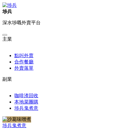
埗兵
深水埗嘅外賣平台
主業
點叫外賣
合作餐廳
外賣落單
副業
咖啡渣回收
本地菜團購
埗兵鬼煮意
埗兵
鬼煮意