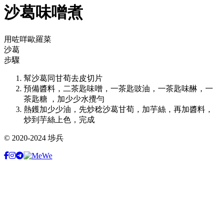
沙葛味噌煮
用咗咩歐羅菜
沙葛
步驟
幫沙葛同甘荀去皮切片
預備醬料，二茶匙味噌，一茶匙豉油，一茶匙味醂，一
茶匙糖 ，加少少水攪勻
熱鑊加少少油，先炒稔沙葛甘荀，加芋絲，再加醬料，
炒到芋絲上色，完成
© 2020-2024 埗兵
Facebook
Instagram
Telegram